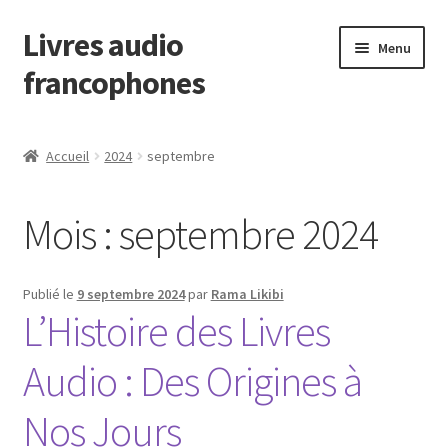
Livres audio
Aller
Aller
Menu
à
au
francophones
la
contenu
navigation
Accueil
Accueil
2024
septembre
Titres
Mois :
septembre 2024
Plumes
Voix
Publié le
9 septembre 2024
par
Rama Likibi
L’Histoire des Livres
Éditeurs
Audio : Des Origines à
Nos Jours